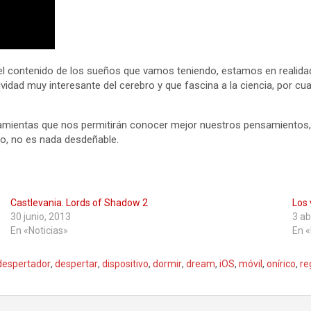
rar el contenido de los sueños que vamos teniendo, estamos en realid
ad muy interesante del cerebro y que fascina a la ciencia, por cua
erramientas que nos permitirán conocer mejor nuestros pensamientos,
co, no es nada desdeñable.
Castlevania. Lords of Shadow 2
Los 
30 junio, 2013
3 ab
En «Noticias»
En «
despertador
,
despertar
,
dispositivo
,
dormir
,
dream
,
iOS
,
móvil
,
onírico
,
re