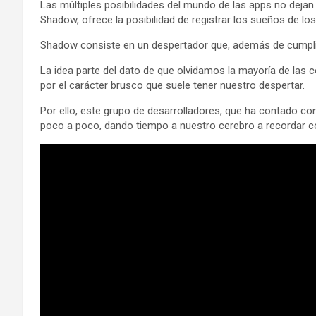
Las múltiples posibilidades del mundo de las apps no dejan
Shadow, ofrece la posibilidad de registrar los sueños de l
Shadow consiste en un despertador que, además de cumplir
La idea parte del dato de que olvidamos la mayoría de la
por el carácter brusco que suele tener nuestro despertar.
Por ello, este grupo de desarrolladores, que ha contado co
poco a poco, dando tiempo a nuestro cerebro a recordar 