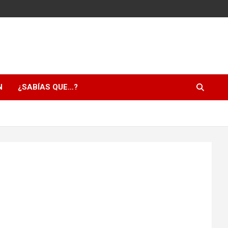
N
¿SABÍAS QUE…?