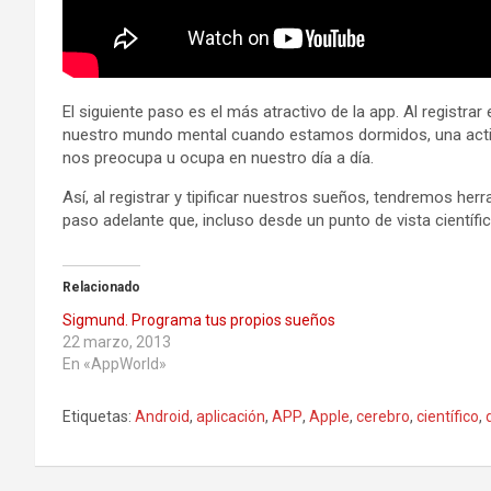
El siguiente paso es el más atractivo de la app. Al regist
nuestro mundo mental cuando estamos dormidos, una activid
nos preocupa u ocupa en nuestro día a día.
Así, al registrar y tipificar nuestros sueños, tendremos h
paso adelante que, incluso desde un punto de vista científi
Relacionado
Sigmund. Programa tus propios sueños
22 marzo, 2013
En «AppWorld»
Etiquetas:
Android
,
aplicación
,
APP
,
Apple
,
cerebro
,
científico
,