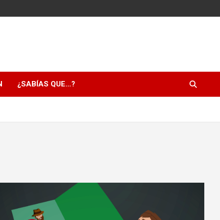
N
¿SABÍAS QUE…?