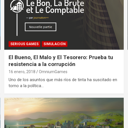
SERIOUS GAMES
SIMULACIÓN
El Bueno, El Malo y El Tesorero: Prueba tu
resistencia a la corrupción
16 enero, 2018
OmniumGames
Uno de los asuntos que más ríos de tinta ha suscitado en
torno a la política…