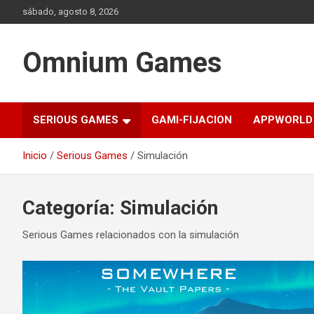
Saltar
sábado, agosto 8, 2026
al
contenido
Omnium Games
SERIOUS GAMES
GAMI-FIJACION
APPWORLD
Inicio
Serious Games
Simulación
Categoría:
Simulación
Serious Games relacionados con la simulación