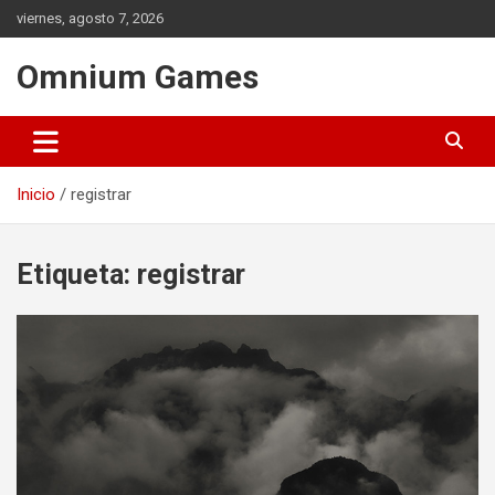
Saltar
viernes, agosto 7, 2026
al
contenido
Omnium Games
Inicio
registrar
Etiqueta:
registrar