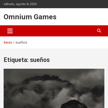
Saltar
sábado, agosto 8, 2026
al
contenido
Omnium Games
Inicio
sueños
Etiqueta:
sueños