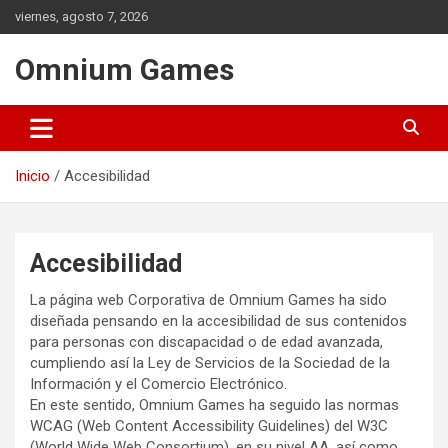
Saltar
viernes, agosto 7, 2026
al
contenido
Omnium Games
Inicio
Accesibilidad
Accesibilidad
La página web Corporativa de Omnium Games ha sido
diseñada pensando en la accesibilidad de sus contenidos
para personas con discapacidad o de edad avanzada,
cumpliendo así la Ley de Servicios de la Sociedad de la
Información y el Comercio Electrónico.
En este sentido, Omnium Games ha seguido las normas
WCAG (Web Content Accessibility Guidelines) del W3C
(World Wide Web Consortium), en su nivel AA, así como