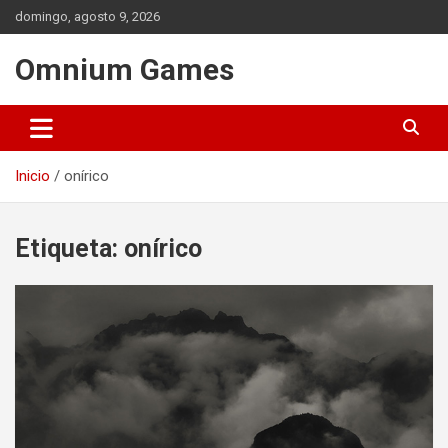
Saltar
domingo, agosto 9, 2026
al
contenido
Omnium Games
Inicio
onírico
Etiqueta:
onírico