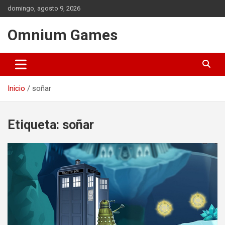
Saltar
domingo, agosto 9, 2026
al
contenido
Omnium Games
Inicio
soñar
Etiqueta:
soñar