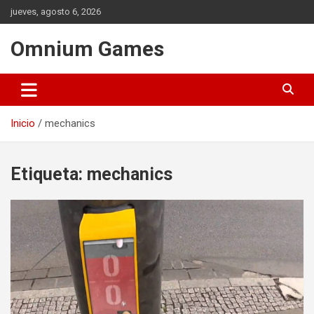
Saltar
jueves, agosto 6, 2026
al
contenido
Omnium Games
Inicio
mechanics
Etiqueta:
mechanics