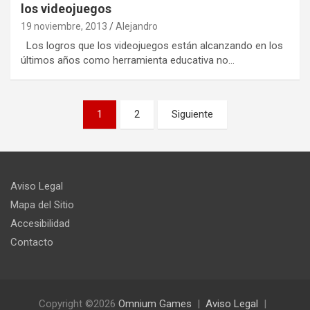
los videojuegos
19 noviembre, 2013
Alejandro
Los logros que los videojuegos están alcanzando en los
últimos años como herramienta educativa no…
Paginación
1
2
Siguiente
de
entradas
Aviso Legal
Mapa del Sitio
Accesibilidad
Contacto
Copyright ©2026
Omnium Games
Aviso Legal