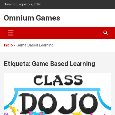
Saltar
domingo, agosto 9, 2026
al
contenido
Omnium Games
Inicio
Game Based Learning
Etiqueta:
Game Based Learning