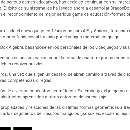
de serious games educativos, han decidido continuar con su intere
 El éxito de su sistema les ha llevado ahora a desarrollar DragonB
 con el reconocimiento de mejor serious game de educación/formaci
rollado el nuevo juego en 17 idiomas para iOS y Android, tomando c
 marco fundacional trazado por el antiguo matemático griego.
nBox Álgebra, basándose en los personajes de los videojuegos y su
sentada en una animación sobre la toma de una torre por un monstruo
 deben resolver puzzles.
os. Una vez que eligen un desafío, se abren camino a través de diez 
evas competencias o reglas.
sión de diversos conceptos geométricos. Sin embargo, el juego no r
 abstractos aprendidos a otros entornos de aprendizaje.
, propiedades y relaciones de las distintas formas geométricas a tra
 los segmentos de línea, los triángulos (isósceles, escaleno, equilát