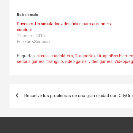
Relacionado
Drivesim: Un simulador videolúdico para aprender a
conducir
12 enero, 2015
En «Fun&Serious»
Etiquetas:
círculo
,
cuadrilátero
,
DragonBox
,
DragonBox Elemen
serious games
,
triángulo
,
video game
,
video games
,
Videojue
Navegación
Resuelve los problemas de una gran ciudad con CityOn
de
entradas