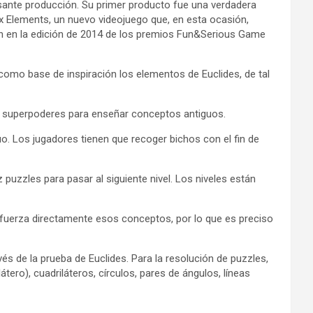
sante producción. Su primer producto fue una verdadera
ox Elements, un nuevo videojuego que, en esta ocasión,
ón en la edición de 2014 de los premios Fun&Serious Game
omo base de inspiración los elementos de Euclides, de tal
s superpoderes para enseñar conceptos antiguos.
. Los jugadores tienen que recoger bichos con el fin de
puzzles para pasar al siguiente nivel. Los niveles están
efuerza directamente esos conceptos, por lo que es preciso
vés de la prueba de Euclides. Para la resolución de puzzles,
ero), cuadriláteros, círculos, pares de ángulos, líneas