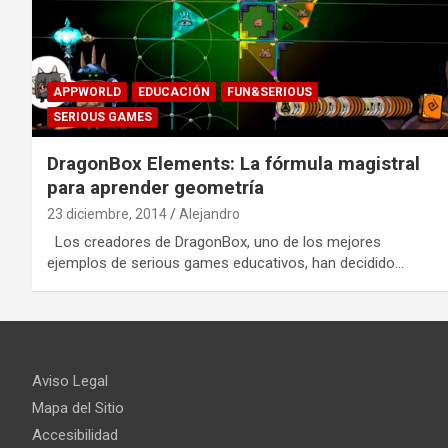
APPWORLD
EDUCACIÓN
FUN&SERIOUS
SERIOUS GAMES
DragonBox Elements: La fórmula magistral
para aprender geometría
23 diciembre, 2014
Alejandro
Los creadores de DragonBox, uno de los mejores
ejemplos de serious games educativos, han decidido…
Aviso Legal
Mapa del Sitio
Accesibilidad