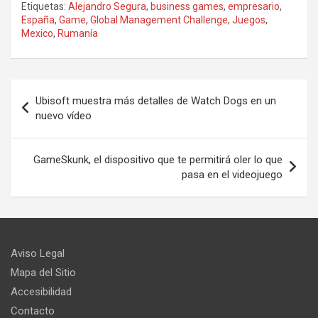
Etiquetas:
Alejandro Segura
,
business games
,
empresario
,
España
,
Game
,
Global Management Challenge
,
Juegos
,
Mexico
,
Rumanía
Navegación
Ubisoft muestra más detalles de Watch Dogs en un
de
nuevo vídeo
entradas
GameSkunk, el dispositivo que te permitirá oler lo que
pasa en el videojuego
Aviso Legal
Mapa del Sitio
Accesibilidad
Contacto