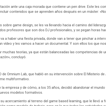
tación ante una caja morada que contiene un pen drive. Este les co
e incluir contenidos que se aprenden años después en un máster: «
sobre game design, se les va llevando hacia el camino del liderazgo 
os profesores que son dos DJ profesionales, y se pegan horas hacie
 va a haber una fiesta privada, donde van a tener que pinchar a inte
 un vídeo y les vamos a hacer un documental. Y son ellos los que nos
tar muchas teorías, ya que están balanceadas las competencias de u
orazón», concluyó.
 de Omnium Lab, que habló en su intervención sobre El Misterio de 
ame multiformativo.
 la empresa y de cómo, a los 35 años, decidió abandonar el mundo de
 nuevos modelos formativos.
ó su acercamiento al terreno del game based learning, que le llevó 