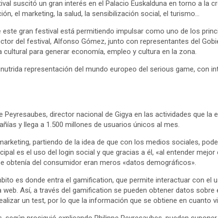
al suscitó un gran interés en el Palacio Euskalduna en torno a la cr
n, el marketing, la salud, la sensibilización social, el turismo…
este gran festival está permitiendo impulsar como uno de los princi
ctor del festival, Alfonso Gómez, junto con representantes del Gobie
 cultural para generar economía, empleo y cultura en la zona.
nutrida representación del mundo europeo del serious game, con inte
e Peyresaubes, director nacional de Gigya en las actividades que la 
ñías y llega a 1.500 millones de usuarios únicos al mes.
 marketing, partiendo de la idea de que con los medios sociales, p
ncipal es el uso del login social y que gracias a él, «al entender mej
 se obtenía del consumidor eran meros «datos demográficos».
bito es donde entra el gamification, que permite interactuar con e
la web. Así, a través del gamification se pueden obtener datos sobre
ealizar un test, por lo que la información que se obtiene en cuanto 