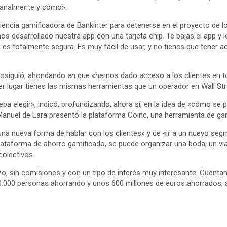
emanalmente y cómo».
riencia gamificadora de Bankinter para detenerse en el proyecto de 
 desarrollado nuestra app con una tarjeta chip. Te bajas el app y l
e es totalmente segura. Es muy fácil de usar, y no tienes que tener 
osiguió, ahondando en que «hemos dado acceso a los clientes en t
r lugar tienes las mismas herramientas que un operador en Wall Str
a elegir», indicó, profundizando, ahora sí, en la idea de «cómo se 
 Manuel de Lara presentó la plataforma Coinc, una herramienta de gam
una nueva forma de hablar con los clientes» y de «ir a un nuevo seg
taforma de ahorro gamificado, se puede organizar una boda, un viaj
colectivos.
lazo, sin comisiones y con un tipo de interés muy interesante. Cuén
e 40.000 personas ahorrando y unos 600 millones de euros ahorrados