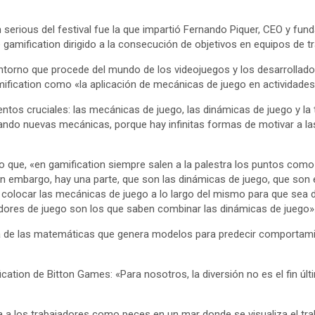
 serious del festival fue la que impartió Fernando Piquer, CEO y fun
 gamification dirigido a la consecución de objetivos en equipos de tr
ntorno que procede del mundo de los videojuegos y los desarrollad
amification como «la aplicación de mecánicas de juego en actividades
ntos cruciales: las mecánicas de juego, las dinámicas de juego y la
ando nuevas mecánicas, porque hay infinitas formas de motivar a las
o que, «en gamification siempre salen a la palestra los puntos como 
Sin embargo, hay una parte, que son las dinámicas de juego, que son 
olocar las mecánicas de juego a lo largo del mismo para que sea di
ores de juego son los que saben combinar las dinámicas de juego»
ama de las matemáticas que genera modelos para predecir comportam
cation de Bitton Games: «Para nosotros, la diversión no es el fin últi
úa a los trabajadores como peces en un mar donde se visualiza el tra