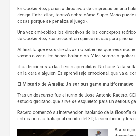
En Cookie Box, ponen a directivos de empresas en una habi
design. Entre ellos, teorizó sobre cómo Super Mario pued
cosas porque se penaliza al juego».
Una vez embebidos los directivos de los conceptos teóricos 
de Cookie Box, «se encuentran quince mesas para pinchar, d
Al final, lo que esos directivos no saben es que «esa noche
vamos a ver si les hacen bailar o no. Y les vamos a grabar
«Las lecciones ya las tienen aprendidas. No hace falta sol
en la cara a alguien. Es aprendizaje emocional, que va al c
El Misterio de Amelia: Un serious game multiformativo
Tras un descanso fue el turno de José Antonio Racero, CEO
estudio gaditano, que sirve de esqueleto para un serious g
Racero comenzó su intervención hablando de la filosofía de
enfocando su trabajo al mundo del 3D, la simulación y los
Así, surgi