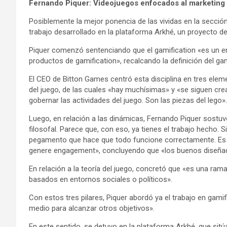
Fernando Piquer: Videojuegos enfocados al marketing
Posiblemente la mejor ponencia de las vividas en la sección
trabajo desarrollado en la plataforma Arkhé, un proyecto de
Piquer comenzó sentenciando que el gamification «es un e
productos de gamification», recalcando la definición del g
El CEO de Bitton Games centró esta disciplina en tres eleme
del juego, de las cuales «hay muchísimas» y «se siguen cre
gobernar las actividades del juego. Son las piezas del lego».
Luego, en relación a las dinámicas, Fernando Piquer sostuv
filosofal. Parece que, con eso, ya tienes el trabajo hecho. 
pegamento que hace que todo funcione correctamente. Es c
genere engagement», concluyendo que «los buenos diseñad
En relación a la teoría del juego, concretó que «es una r
basados en entornos sociales o políticos».
Con estos tres pilares, Piquer abordó ya el trabajo en gamifi
medio para alcanzar otros objetivos».
En este sentido, se detuvo en la plataforma Arkhé, que sit