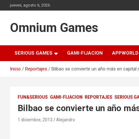
Saltar
jueves, agosto 6, 2026
al
contenido
Omnium Games
SERIOUS GAMES
GAMI-FIJACION
APPWORLD
Inicio
Reportajes
Bilbao se convierte un año más en capital
FUN&SERIOUS
GAMI-FIJACION
REPORTAJES
SERIOUS G
Bilbao se convierte un año más
1 diciembre, 2013
Alejandro