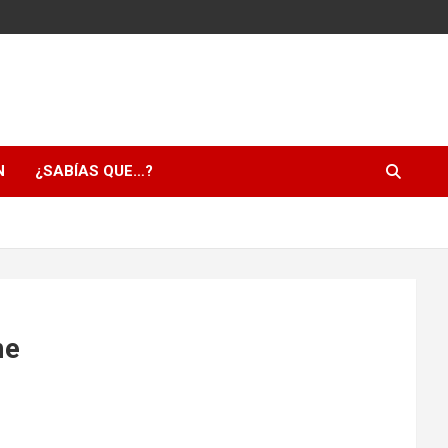
N
¿SABÍAS QUE…?
me