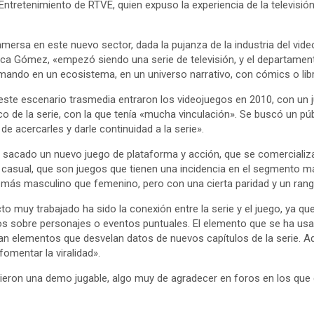
ntretenimiento de RTVE, quien expuso la experiencia de la televisión 
sa en este nuevo sector, dada la pujanza de la industria del videoju
ica Gómez, «empezó siendo una serie de televisión, y el departamento
rmando en un ecosistema, en un universo narrativo, con cómics o libr
este escenario trasmedia entraron los videojuegos en 2010, con un jue
o de la serie, con la que tenía «mucha vinculación». Se buscó un públ
de acercarles y darle continuidad a la serie».
 sacado un nuevo juego de plataforma y acción, que se comercializ
casual, que son juegos que tienen una incidencia en el segmento má
 más masculino que femenino, pero con una cierta paridad y un rang
to muy trabajado ha sido la conexión entre la serie y el juego, ya q
os sobre personajes o eventos puntuales. El elemento que se ha usa
n elementos que desvelan datos de nuevos capítulos de la serie. 
fomentar la viralidad».
eron una demo jugable, algo muy de agradecer en foros en los que el