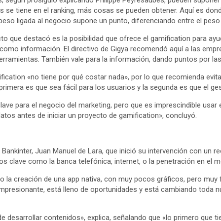
, según prosiguió explicando Philippe Peyresaubes, pueden suponer di
 se tiene en el ranking, más cosas se pueden obtener. Aquí es dond
peso ligada al negocio supone un punto, diferenciando entre el peso 
to que destacó es la posibilidad que ofrece el gamification para ayu
 como información. El directivo de Gigya recomendó aquí a las empre
erramientas. También vale para la información, dando puntos por la
fication «no tiene por qué costar nada», por lo que recomienda evi
primera es que sea fácil para los usuarios y la segunda es que el g
ave para el negocio del marketing, pero que es imprescindible usar 
atos antes de iniciar un proyecto de gamification», concluyó.
 Bankinter, Juan Manuel de Lara, que inició su intervención con un 
s clave como la banca telefónica, internet, o la penetración en el 
 la creación de una app nativa, con muy pocos gráficos, pero muy f
mpresionante, está lleno de oportunidades y está cambiando toda nu
e desarrollar contenidos», explica, señalando que «lo primero que t