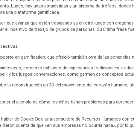
nto. Luego, hay unas estadísticas y un sistema de trofeos, donde
ra una plataforma gamificada.
iquer, que avanza que están trabajando ya en otro juego con dragone
r el incentivo de trabajo de grupos de personas. Su última frase fue
irectivos
 experto en gamification, que ofreció también otra de las ponencias 
 videojuego, comenzó hablando de experiencias tradicionales vividas
papel» y los juegos conversaciones, como germen de conceptos actua
a cabo la reconstrucción en 3D del movimiento del corazón humano, u
l poner el ejemplo de cómo los niños tienen problemas para aprender 
ó a hablar de Cookie Box, una consultora de Recursos Humanos con 
se dieron cuenta de que «en sus empresas no ocurría nada», por lo 