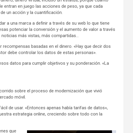
nero, dinero virtual, incluso un estatus, porque cuanto
e entran en juego las acciones de peso, ya que cada
de un acción y la cuantificación.
dar a una marca a definir a través de su web lo que tiene
sas potenciar la conversión y el aumento de valor a través
s noticias más vistas, más compartidas…
tar recompensas basadas en el dinero. «Hay que decir dos
estor debe controlar los datos de estas personas».
esos datos para cumplir objetivos y su ponderación. «La
recorrido sobre el proceso de modernización que vivió
mercado móvil.
ácil de usar. «Entonces apenas había tarifas de datos»,
estra estrategia online, creciendo sobre todo con la
ienes que