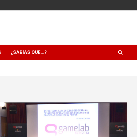
N
¿SABÍAS QUE…?