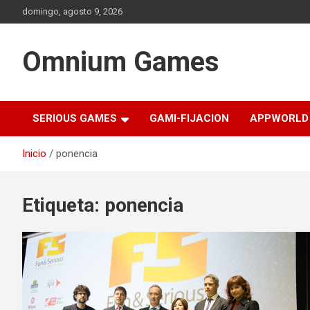
Saltar
domingo, agosto 9, 2026
al
contenido
Omnium Games
SERIOUS GAMES
GAMI-FIJACION
APPWORLD
Inicio
ponencia
Etiqueta:
ponencia