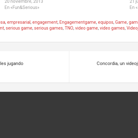
20 noviembre, 2013
21 j
En «Fun&Serious»
En 
esa
,
empresarial
,
engagement
,
Engagementgame
,
equipos
,
Game
,
gam
nt
,
serious game
,
serious games
,
TNO
,
video game
,
video games
,
Video
les jugando
Concordia, un videoj