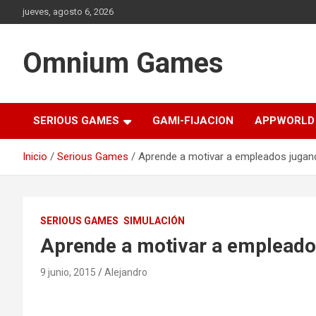
Saltar
jueves, agosto 6, 2026
al
contenido
Omnium Games
SERIOUS GAMES
GAMI-FIJACION
APPWORLD
Inicio
Serious Games
Aprende a motivar a empleados jugand
SERIOUS GAMES
SIMULACIÓN
Aprende a motivar a empleados
9 junio, 2015
Alejandro