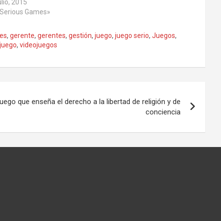
ulio, 2015
«Serious Games»
es
,
gerente
,
gerentes
,
gestión
,
juego
,
juego serio
,
Juegos
,
juego
,
videojuegos
uego que enseña el derecho a la libertad de religión y de
conciencia