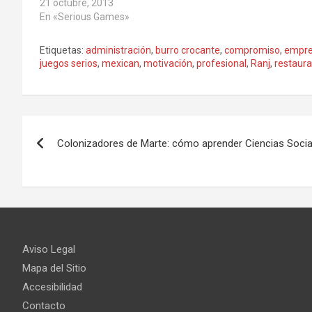
21 octubre, 2013
En «Serious Games»
Etiquetas:
administración
,
burro crocante
,
compromiso
,
empr
juegos serios
,
mexican
,
motivación
,
profesional
,
Ranj
,
restaura
Navegación
Colonizadores de Marte: cómo aprender Ciencias Socia
de
entradas
Aviso Legal
Mapa del Sitio
Accesibilidad
Contacto