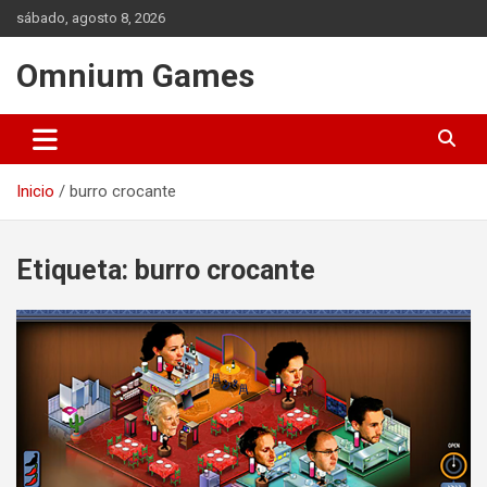
Saltar
sábado, agosto 8, 2026
al
contenido
Omnium Games
Inicio
burro crocante
Etiqueta:
burro crocante