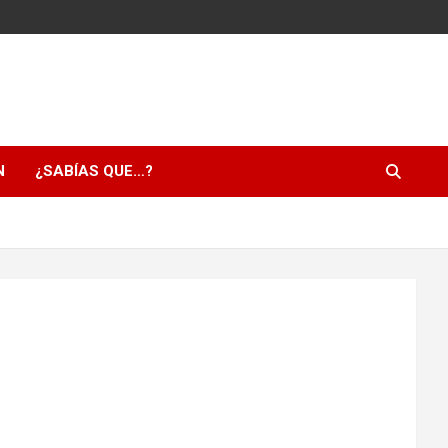
N
¿SABÍAS QUE…?