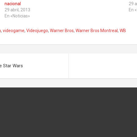
nacional
29 a
29 abril, 2013
En «
En «Noticias»
n
,
videogame
,
Videojuego
,
Warner Bros
,
Warner Bros Montreal
,
WB
de Star Wars