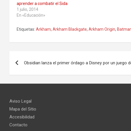
aprender a combatir el Sida
1 julio, 2014
En «Educación»
Etiquetas:
Arkham
,
Arkham Blackgate
,
Arkham Origin
,
Batma
Navegación
Obsidian lanza el primer órdago a Disney por un juego 
de
entradas
Aviso Legal
Mapa del Sitio
Accesibilidad
Contacto