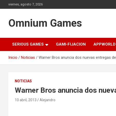
Saltar
viernes, agosto 7, 2026
al
contenido
Omnium Games
SERIOUS GAMES
GAMI-FIJACION
APPWORLD
Inicio
Noticias
Warner Bros anuncia dos nuevas entregas 
NOTICIAS
Warner Bros anuncia dos nue
10 abril, 2013
Alejandro