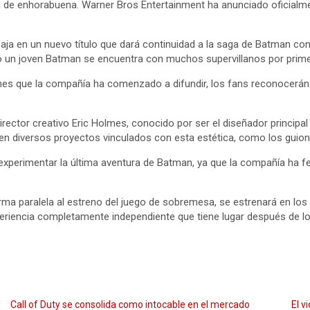
 de enhorabuena. Warner Bros Entertainment ha anunciado oficialme
a en un nuevo título que dará continuidad a la saga de Batman con A
do un joven Batman se encuentra con muchos supervillanos por prime
es que la compañía ha comenzado a difundir, los fans reconocerán 
irector creativo Eric Holmes, conocido por ser el diseñador principal 
n diversos proyectos vinculados con esta estética, como los guione
perimentar la última aventura de Batman, ya que la compañía ha fec
a paralela al estreno del juego de sobremesa, se estrenará en los
xperiencia completamente independiente que tiene lugar después de 
Call of Duty se consolida como intocable en el mercado
El v