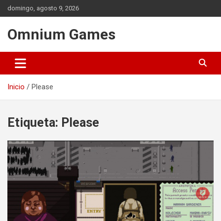
Saltar
domingo, agosto 9, 2026
al
contenido
Omnium Games
Inicio
Please
Etiqueta:
Please