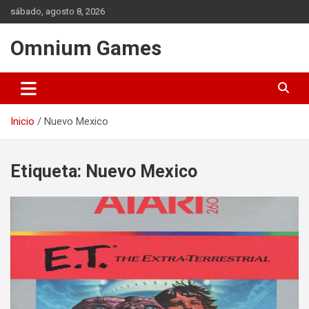
Saltar
sábado, agosto 8, 2026
al
contenido
Omnium Games
Inicio
Nuevo Mexico
Etiqueta:
Nuevo Mexico