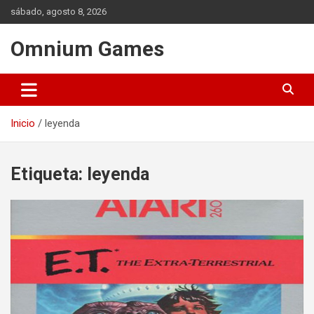
Saltar
sábado, agosto 8, 2026
al
contenido
Omnium Games
Inicio
leyenda
Etiqueta:
leyenda