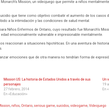
o Monarch’s Mission, un videojuego que permite a niños mentalmente
uicidio que tiene como objetivo combatir el aumento de los casos d
ido a la intimidación y las condiciones de salud mental.
 para Niños Enfermos de Ontario, cuyo resultado fue Monarch’s Missio
 de edad emocionalmente vulnerable e impresionable mentalmente.
iños reaccionan a situaciones hipotéticas. En una aventura de histor
s.
anzar emociones que de otra manera no tendrían forma de expresión 
Mission US: La historia de Estados Unidos a través de sus
Un v
personajes
19 a
27 febrero, 2014
En 
En «Educación»
Mission
,
niños
,
Ontario
,
serious game
,
suicidos
,
videogame
,
Videojuego