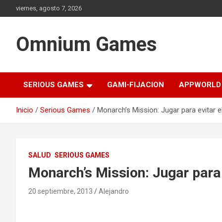
Saltar
viernes, agosto 7, 2026
al
contenido
Omnium Games
SERIOUS GAMES
GAMI-FIJACION
APPWORLD
Inicio
Serious Games
Monarch’s Mission: Jugar para evitar el
SALUD
SERIOUS GAMES
Monarch’s Mission: Jugar para e
20 septiembre, 2013
Alejandro