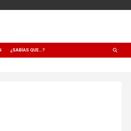
N
¿SABÍAS QUE…?