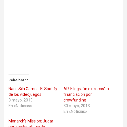
Relacionado
Nace Sila Games: El Spotify
AR-K logra ‘in extremis’ la
de los videojuegos
financiación por
3 mayo, 2013
crowfunding
En «Noticias»
30 mayo, 2013
En «Noticias»
Monarch’s Mission: Jugar
para evitar el suicido