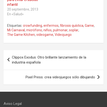
infantil
20 septiembre, 2013
En «Salud»
Etiquetas:
crowfunding
,
enfermos
,
fibrosis quística
,
Game
,
Mi Carnaval
,
micrófono
,
niños
,
pulmonar
,
soplar
,
The Game Kitchen
,
videogame
,
Videojuego
Navegación
Clippox Exodus: Otro brillante lanzamiento de la
de
industria española
entradas
Pixel Press: crea videojuegos sólo dibujando
Aviso Legal