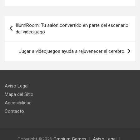
Navegación
IllumiRoom: Tu salón convertido en parte del escenario
de
del videojuego
entradas
Jugar a videojuegos ayuda a rejuvenecer el cerebro
Aviso Legal
Mapa del Sitio
Accesibilidad
Contacto
Copyright ©2026
Omnium Games
Aviso Legal