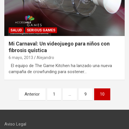
SALUD
SERIOUS GAMES
Mi Carnaval: Un videojuego para niños con
fibrosis quística
6 mayo, 2013
Alejandro
El equipo de The Game Kitchen ha lanzado una nueva
campaña de crowfunding para sostener…
Paginación
Anterior
1
…
9
10
de
entradas
Aviso Legal