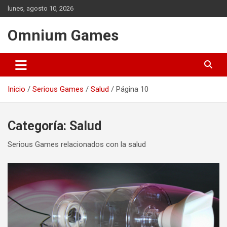
Saltar
lunes, agosto 10, 2026
al
contenido
Omnium Games
Inicio
Serious Games
Salud
Página 10
Categoría:
Salud
Serious Games relacionados con la salud