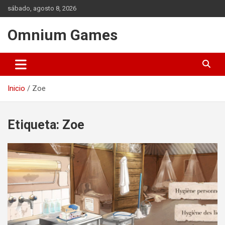
Saltar
sábado, agosto 8, 2026
al
contenido
Omnium Games
Inicio
Zoe
Etiqueta:
Zoe