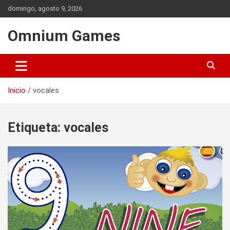
Saltar
domingo, agosto 9, 2026
al
contenido
Omnium Games
Inicio
vocales
Etiqueta:
vocales