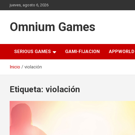
Saltar
jueves, agosto 6, 2026
al
contenido
Omnium Games
SERIOUS GAMES
GAMI-FIJACION
APPWORLD
Inicio
violación
Etiqueta:
violación