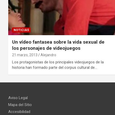
NOTICIAS
Un vídeo fantasea sobre la vida sexual de
los personajes de videojuegos
21 marzo, 2013
Alejandro
Los protagonistas de los principales videojuegos de la
historia han formado parte del corpus cultural de…
Aviso Legal
Mapa del Sitio
Accesibilidad