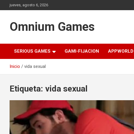
Saltar
jueves, agosto 6, 2026
al
contenido
Omnium Games
SERIOUS GAMES
GAMI-FIJACION
APPWORLD
Inicio
vida sexual
Etiqueta:
vida sexual