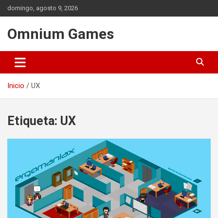
Saltar
domingo, agosto 9, 2026
al
contenido
Omnium Games
Inicio
UX
Etiqueta:
UX