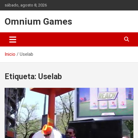
Saltar
sábado, agosto 8, 2026
al
contenido
Omnium Games
Inicio
Uselab
Etiqueta:
Uselab