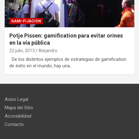
GAMI-FIJACION
Potje Pissen: gamification para evitar orines
en la vía pública
22 julio, 2013
Alejandro
De los distintos ejemplos de estrategias de gamification
de éxito en el mundo, hay una…
Aviso Legal
Mapa del Sitio
Accesibilidad
Contacto