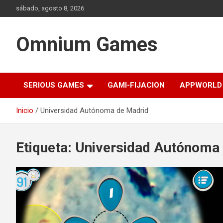
Saltar
sábado, agosto 8, 2026
al
contenido
Omnium Games
SERIOUS GAMES
GAMI-FIJACION
APPWORLD
Inicio
Universidad Autónoma de Madrid
Etiqueta:
Universidad Autónoma