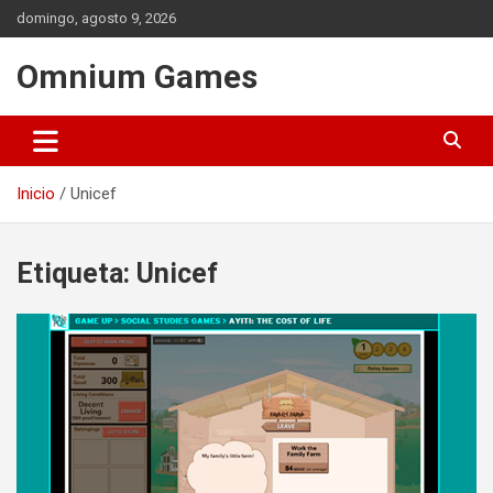
Saltar
domingo, agosto 9, 2026
al
contenido
Omnium Games
Inicio
Unicef
Etiqueta:
Unicef