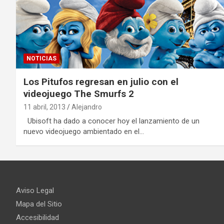
NOTICIAS
Los Pitufos regresan en julio con el
videojuego The Smurfs 2
11 abril, 2013
Alejandro
Ubisoft ha dado a conocer hoy el lanzamiento de un
nuevo videojuego ambientado en el…
Aviso Legal
Mapa del Sitio
Accesibilidad