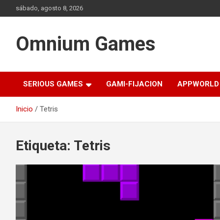
Saltar
sábado, agosto 8, 2026
al
contenido
Omnium Games
SERIOUS GAMES
GAMI-FIJACION
APPWORLD
Inicio
Tetris
Etiqueta:
Tetris