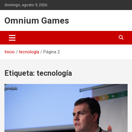
Saltar
domingo, agosto 9, 2026
al
contenido
Omnium Games
Inicio
tecnología
Página 2
Etiqueta:
tecnología