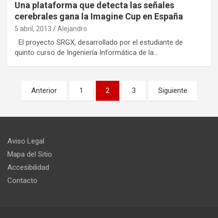
Una plataforma que detecta las señales
cerebrales gana la Imagine Cup en España
5 abril, 2013
Alejandro
El proyecto SRGX, desarrollado por el estudiante de
quinto curso de Ingeniería Informática de la…
Paginación
Anterior
1
2
3
Siguiente
de
entradas
Aviso Legal
Mapa del Sitio
Accesibilidad
Contacto