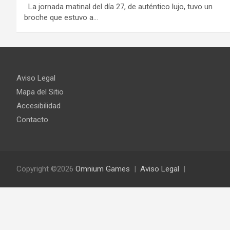
La jornada matinal del día 27, de auténtico lujo, tuvo un
broche que estuvo a…
Aviso Legal
Mapa del Sitio
Accesibilidad
Contacto
Copyright ©2026
Omnium Games
Aviso Legal