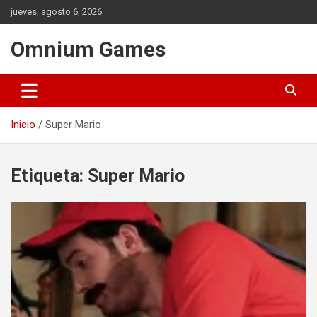
Saltar
jueves, agosto 6, 2026
al
contenido
Omnium Games
Inicio
Super Mario
Etiqueta:
Super Mario