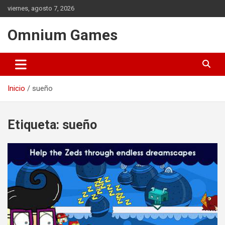
Saltar
viernes, agosto 7, 2026
al
contenido
Omnium Games
Inicio
sueño
Etiqueta:
sueño