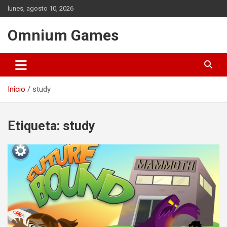
Saltar
lunes, agosto 10, 2026
al
contenido
Omnium Games
Inicio
study
Etiqueta:
study