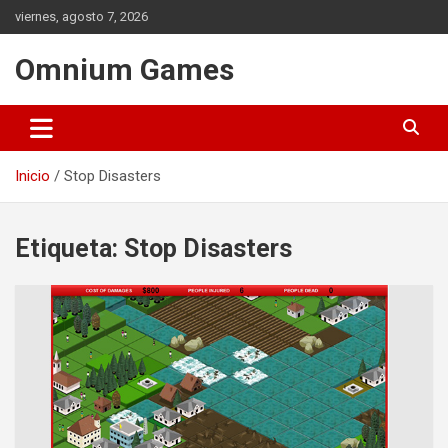
Saltar
viernes, agosto 7, 2026
al
contenido
Omnium Games
Inicio
Stop Disasters
Etiqueta:
Stop Disasters