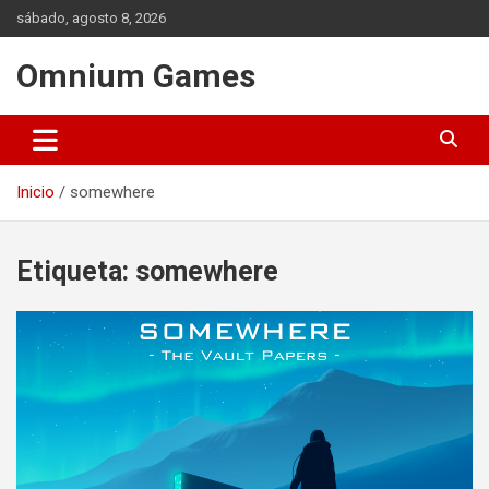
Saltar
sábado, agosto 8, 2026
al
contenido
Omnium Games
Inicio
somewhere
Etiqueta:
somewhere