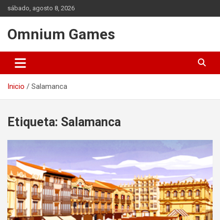
Saltar
sábado, agosto 8, 2026
al
contenido
Omnium Games
Inicio
Salamanca
Etiqueta:
Salamanca