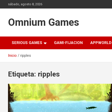
Saltar
sábado, agosto 8, 2026
al
contenido
Omnium Games
SERIOUS GAMES
GAMI-FIJACION
APPWORLD
Inicio
ripples
Etiqueta:
ripples