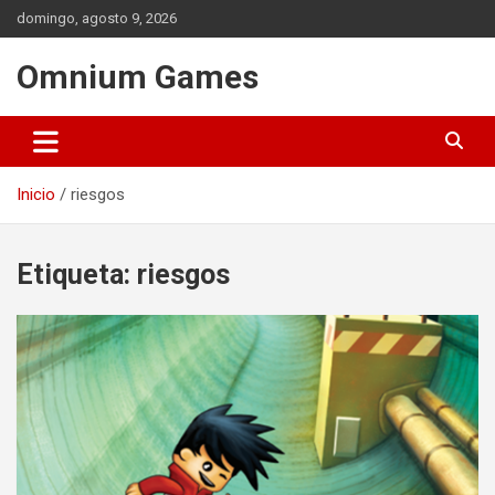
Saltar
domingo, agosto 9, 2026
al
contenido
Omnium Games
Inicio
riesgos
Etiqueta:
riesgos