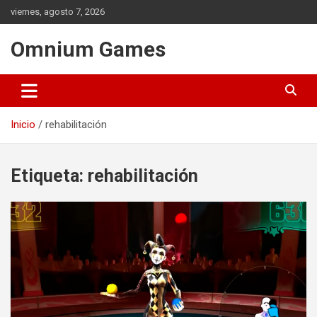
Saltar
viernes, agosto 7, 2026
al
contenido
Omnium Games
Inicio
rehabilitación
Etiqueta:
rehabilitación