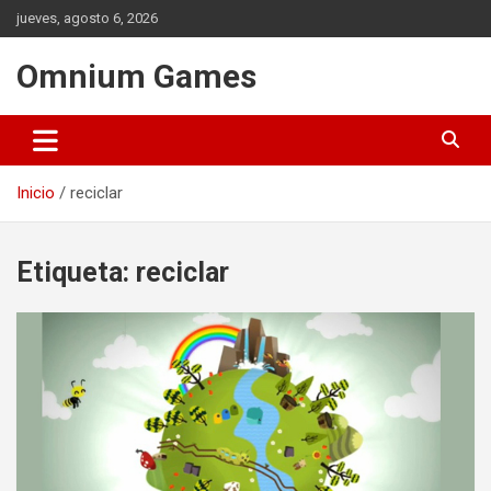
Saltar
jueves, agosto 6, 2026
al
contenido
Omnium Games
Inicio
reciclar
Etiqueta:
reciclar