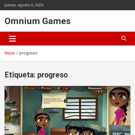
Saltar
jueves, agosto 6, 2026
al
contenido
Omnium Games
Inicio
progreso
Etiqueta:
progreso