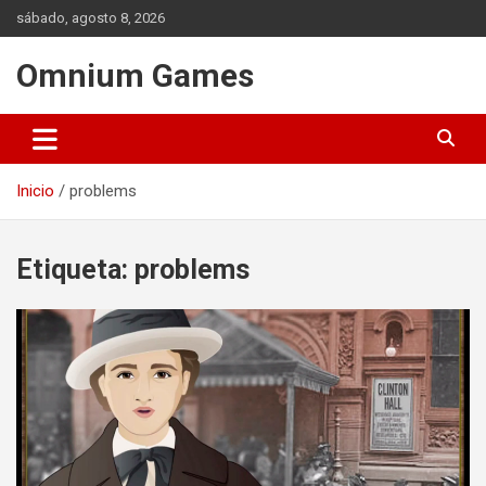
Saltar
sábado, agosto 8, 2026
al
contenido
Omnium Games
Inicio
problems
Etiqueta:
problems