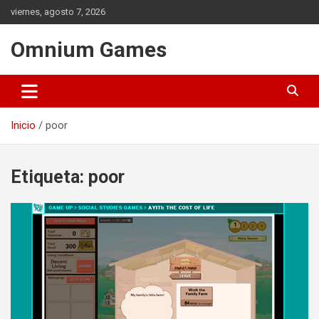
Saltar
viernes, agosto 7, 2026
al
contenido
Omnium Games
Inicio
poor
Etiqueta:
poor