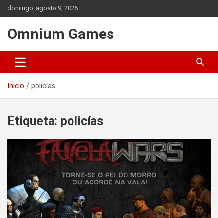
Saltar
domingo, agosto 9, 2026
al
contenido
Omnium Games
Inicio
policías
Etiqueta:
policías